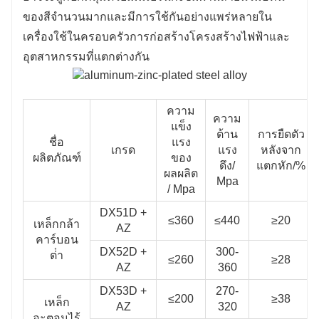
ของสีจํานวนมากและมีการใช้กันอย่างแพร่หลายใน
เครื่องใช้ในครอบครัวการก่อสร้างโครงสร้างไฟฟ้าและ
อุตสาหกรรมที่แตกต่างกัน
ความ
ความ
แข็ง
ต้าน
การยืดตัว
ชื่อ
แรง
เกรด
แรง
หลังจาก
ผลิตภัณฑ์
ของ
ดึง/
แตกหัก/%
ผลผลิต
Mpa
/ Mpa
DX51D +
≤360
≤440
≥20
เหล็กกล้า
AZ
คาร์บอน
DX52D +
300-
ต่ํา
≤260
≥28
AZ
360
DX53D +
270-
≤200
≥38
เหล็ก
AZ
320
อะตอมไร้