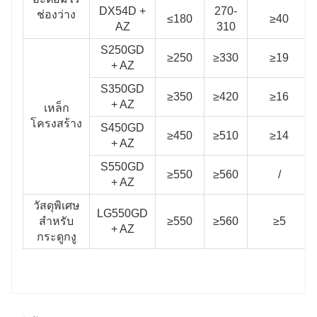
DX54D +
270-
ช่องว่าง
≤180
≥40
AZ
310
S250GD
≥250
≥330
≥19
+ AZ
S350GD
≥350
≥420
≥16
+ AZ
เหล็ก
โครงสร้าง
S450GD
≥450
≥510
≥14
+ AZ
S550GD
≥550
≥560
/
+ AZ
วัสดุพิเศษ
LG550GD
สําหรับ
≥550
≥560
≥5
+ AZ
กระดูกงู