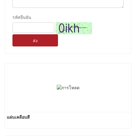
รหัสยืนยัน
ส่ง
แผ่นเคลือบสี