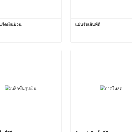
นรีดเย็นม้วน
แผ่นรีดเย็นที่ดี
่นรีดเย็นม้วน
แผ่นรีดเย็นที่ดี
อนนี้
ติดต่อตอนนี้