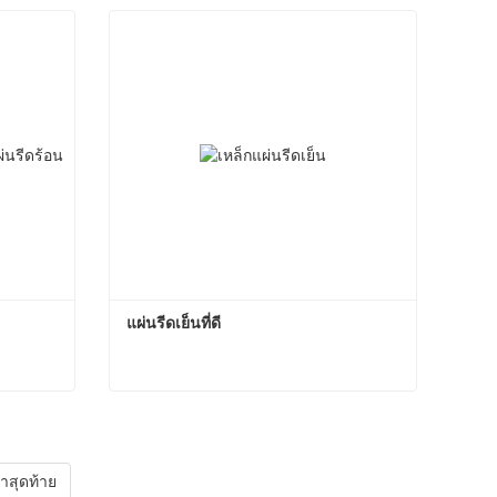
แผ่นรีดเย็น
ติดต่อตอนนี้
แผ่นรีดเย็นที่ดี
แผ่นรีดเย็นที่ดี
ติดต่อตอนนี้
้าสุดท้าย