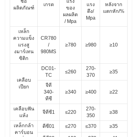
ชื่อ
แรง
เกรด
แรง
หลังจาก
ผลิตภัณฑ์
ของ
ดึง/
แตกหัก/%
ผลผลิต
Mpa
/ Mpa
เหล็ก
ความแข็ง
CR780
แรงสู
/
≥780
≥980
≥10
งมาร์เทน
980MS
ซิติก
DC01-
270-
≤260
≥35
TC
370
เคลือบ
จีที
เปียก
340-
≥340
≥400
≥22
ทีซี
เคลือบฟัน
270-
จีทีซี1
≤220
≥38
แห้ง
350
เหล็กกล้า
ดีซี01
≤270
≤370
≥35
คาร์บอน