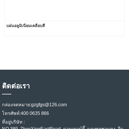
แผ่นอลูมิเนียมเคลือบสี
ติดต่อเรา
กล่องจดหมาย:
gzgfgs@126.com
โทรศัพท์:
400 0635 866
ที่อยู่บริษัท :
NO.389, ZhenXingEastRoad, กวนเคาน์ตี้, มณฑลซานตง, จีน