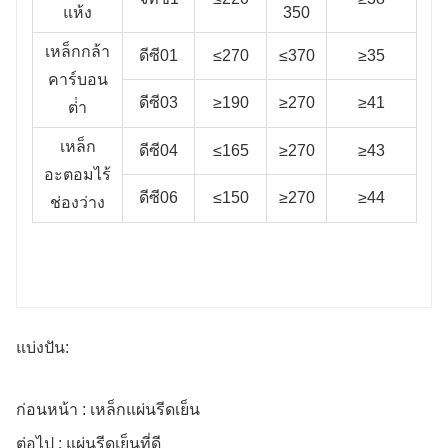
แห้ง
350
เหล็กกล้า
ดีซี01
≤270
≤370
≥35
คาร์บอน
ดีซี03
≥190
≥270
≥41
ต่ํา
เหล็ก
ดีซี04
≤165
≥270
≥43
อะตอมไร้
ดีซี06
≤150
≥270
≥44
ช่องว่าง
แบ่งปัน:
ก่อนหน้า : เหล็กแผ่นรีดเย็น
ต่อไป : แผ่นรีดเย็นที่ดี