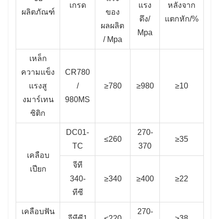
เกรด
แรง
หลังจาก
ผลิตภัณฑ์
ของ
ดึง/
แตกหัก/%
ผลผลิต
Mpa
/ Mpa
เหล็ก
ความแข็ง
CR780
แรงสู
/
≥780
≥980
≥10
งมาร์เทน
980MS
ซิติก
DC01-
270-
≤260
≥35
TC
370
เคลือบ
จีที
เปียก
340-
≥340
≥400
≥22
ทีซี
เคลือบฟัน
270-
จีทีซี1
≤220
≥38