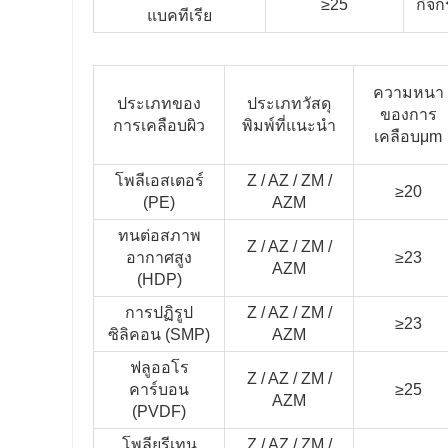
≥25
กิจก
แบคทีเรีย
ความหนา
ประเภทของ
ประเภทวัสดุ
ของการ
การเคลือบผิว
พิมพ์ที่แนะนํา
เคลือบμm
โพลีเอสเตอร์
Z / AZ / ZM /
≥20
(PE)
AZM
ทนต่อสภาพ
Z / AZ / ZM /
อากาศสูง
≥23
AZM
(HDP)
การปฏิรูป
Z / AZ / ZM /
≥23
ซิลิคอน (SMP)
AZM
ฟลูออโร
Z / AZ / ZM /
คาร์บอน
≥25
AZM
(PVDF)
โพลียูรีเทน
Z / AZ / ZM /