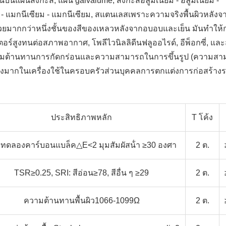
นแผ่นสังกะสี, แผ่น galvalume, สังกะสีอลูมิเนียม - อลูมิเนียม -
ียม - แมกนีเซียม - แมกนีเซียม, สแตนเลสเพราะความจริงพื้นผิวหลัง
นด้วยมากกว่าหนึ่งชั้นของสีของเหลวหลังจากอบอบและเย็น มันทําให้
เตอร์สูงทนต่อสภาพอากาศ, โพลีไวนิลลิดีนฟลูออไรด์, อีพ็อกซี่, และ
วามต้านทานการกัดกร่อนและความสามารถในการขึ้นรูป (ความสา
อย่างมากในเครื่องใช้ในครอบครัวส่วนบุคคลการตกแต่งการก่อสร้าง
ประสิทธิภาพหลัก
T โค้ง
ทดลองคาร์บอนแบล็ค△E<2 มุมสัมผัสน้ํา ≥30 องศา
2 ต.
TSR≥0.25, SRI: สีอ่อน≥78, สีอื่น ๆ ≥29
2 ต.
ความต้านทานพื้นผิว1066-1099Ω
2 ต.