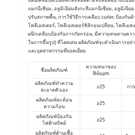
แผ่นเคลือบสีเป็นหลักทั้งหมดตามทั้งหมดอย่างแน่นอนบ
แมกนีเซียม, อลูมิเนียมสังกะสีแมกนีเซียม, อลูมิเน
ปรับสภาพพื้น, การใช้วิธีการเคลือบ curler, ป้องกั
โพลีเอสเตอร์, โพลีเอสเตอร์ซิลิกอนเปลี่ยน, โพลีเอส
ผนึกเคลือบป้องกันการกัดกร่อน. มีความทนทานค
ในการขึ้นรูป) ที่โดดเด่น ผลิตภัณฑ์จะดําเนินการ
และอุตสาหกรรมที่ยอดเยี่ยม
ความหนาของ
ชื่อผลิตภัณฑ์
ฟิล์มμm
ผลิตภัณฑ์ทําความ
≥25
การ
สะอาดตัวเอง
ผลิตภัณฑ์สะท้อน
≥25
ความร้อน
ผลิตภัณฑ์ป้องกัน
≥25
ไฟฟ้าสถิตย์
ผลิตภัณฑ์ต้านเชื้อ