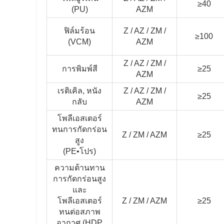
≥40
(PU)
AZM
ฟิล์มร้อน
Z / AZ / ZM /
≥100
(VCM)
AZM
Z / AZ / ZM /
การพิมพ์สี
≥25
AZM
เรติเคิล, หนัง
Z / AZ / ZM /
≥25
กลับ
AZM
โพลีเอสเตอร์
ทนการกัดกร่อน
Z / ZM / AZM
≥25
สูง
(PE•โปร)
ความต้านทาน
การกัดกร่อนสูง
และ
โพลีเอสเตอร์
Z / ZM / AZM
≥25
ทนต่อสภาพ
อากาศ (HDP