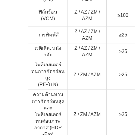
ฟิล์มร้อน
Z / AZ / ZM /
≥100
(VCM)
AZM
Z / AZ / ZM /
การพิมพ์สี
≥25
AZM
เรติเคิล, หนัง
Z / AZ / ZM /
≥25
กลับ
AZM
โพลีเอสเตอร์
ทนการกัดกร่อน
Z / ZM / AZM
≥25
สูง
(PE•โปร)
ความต้านทาน
การกัดกร่อนสูง
และ
โพลีเอสเตอร์
Z / ZM / AZM
≥25
ทนต่อสภาพ
อากาศ (HDP
•Pro)