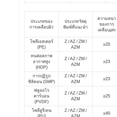
ความหนา
ประเภทของ
ประเภทวัสดุ
ของการ
การเคลือบผิว
พิมพ์ที่แนะนํา
เคลือบμm
โพลีเอสเตอร์
Z / AZ / ZM /
≥20
(PE)
AZM
ทนต่อสภาพ
Z / AZ / ZM /
อากาศสูง
≥23
AZM
(HDP)
การปฏิรูป
Z / AZ / ZM /
≥23
ซิลิคอน (SMP)
AZM
ฟลูออโร
Z / AZ / ZM /
คาร์บอน
≥25
AZM
(PVDF)
โพลียูรีเทน
Z / AZ / ZM /
≥40
(PU)
AZM