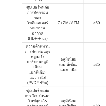
ซุปเปอร์ทนต่อ
การกัดกร่อน
ของ
โพลีเอสเตอร์
Z / ZM / AZM
≥30
ทนสภาพ
อากาศ
(HDP•Plus)
ความต้านทาน
การกัดกร่อนสูง
ฟลูออโร
อลูมิเนียม
คาร์บอนอลูมิ
แมกนีเซียม
≥25
เนียม
แมงกานีส
แมกนีเซียม
แมงกานีส
(PVDF •Pro)
ซุปเปอร์ทนต่อ
การกัดกร่อนนา
โนฟลูออโร
อลูมิเนียม