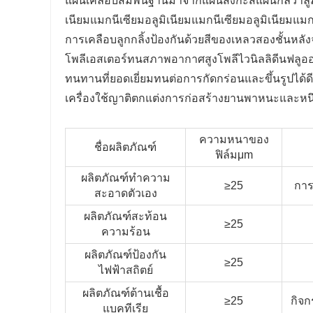
แผ่นเคลือบสีมีพื้นฐานมาจากแผ่นสังกะสีแผ่นกัลวาลูม
เนียมแมกนีเซียมอลูมิเนียมแมกนีเซียมอลูมิเนียมแม
การเคลือบลูกกลิ้งป้องกันด้วยสีของเหลวสองชั้นหล
โพลีเอสเตอร์ทนสภาพอากาศสูงโพลีไวนิลลิดีนฟลูออไร
ทนทานที่ยอดเยี่ยมทนต่อการกัดกร่อนและขึ้นรูปได้ด
เครื่องใช้ญาติตกแต่งการก่อสร้างยานพาหนะและหน
ความหนาของ
ชื่อผลิตภัณฑ์
ฟิล์มμm
ผลิตภัณฑ์ทําความ
≥25
การ
สะอาดตัวเอง
ผลิตภัณฑ์สะท้อน
≥25
ความร้อน
ผลิตภัณฑ์ป้องกัน
≥25
ไฟฟ้าสถิตย์
ผลิตภัณฑ์ต้านเชื้อ
≥25
กิจก
แบคทีเรีย