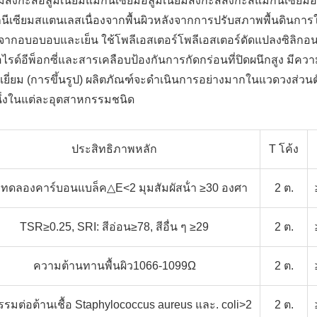
สังกะสีอลูมิเนียมแมกนีเซียมอลูมิเนียมสังกะสีสังกะสีแมกนีเซียมอล
กนีเซียมสแตนเลสเนื่องจากพื้นผิวหลังจากการปรับสภาพพื้นดินการใช
ังจากอบอบอบและเย็น ใช้โพลีเอสเตอร์โพลีเอสเตอร์ดัดแปลงซิลิกอ
ด์อีพ็อกซี่และสารเคลือบป้องกันการกัดกร่อนที่ปิดผนึกสูง มีคว
ีเยี่ยม (การขึ้นรูป) ผลิตภัณฑ์จะดําเนินการอย่างมากในแวดวงส่วน
ึ่งในแต่ละอุตสาหกรรมชนิด
ประสิทธิภาพหลัก
T โค้ง
ทดลองคาร์บอนแบล็ค△E<2 มุมสัมผัสน้ํา ≥30 องศา
2 ต.
TSR≥0.25, SRI: สีอ่อน≥78, สีอื่น ๆ ≥29
2 ต.
ความต้านทานพื้นผิว1066-1099Ω
2 ต.
รรมต่อต้านเชื้อ Staphylococcus aureus และ. coli>2
2 ต.