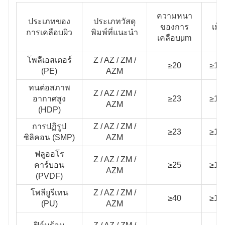
ความหนา
ประเภทของ
ประเภทวัสดุ
ของการ
เม็ก
การเคลือบผิว
พิมพ์ที่แนะนํา
เคลือบμm
โพลีเอสเตอร์
Z / AZ / ZM /
≥20
≥10
(PE)
AZM
ทนต่อสภาพ
Z / AZ / ZM /
อากาศสูง
≥23
≥10
AZM
(HDP)
การปฏิรูป
Z / AZ / ZM /
≥23
≥10
ซิลิคอน (SMP)
AZM
ฟลูออโร
Z / AZ / ZM /
คาร์บอน
≥25
≥10
AZM
(PVDF)
โพลียูรีเทน
Z / AZ / ZM /
≥40
≥10
(PU)
AZM