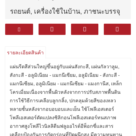
รถยนต์, เครื่องใช้ในบ้าน, ภาชนะบรรจุ
บรรจุภัณฑ์, เคลือบฟัน, การสร้างและ
อุตสาหกรรมที่แตกต่างกัน
รายละเอียดสินค้า
แผ่นรีดสีส่วนใหญ่ขึ้นอยู่กับแผ่นสังกะสี, แผ่นกัลวาลูม,
สังกะสี - อลูมิเนียม - แมกนีเซียม, อลูมิเนียม - สังกะสี -
แมกนีเซียม, อลูมิเนียม - แมกนีเซียม - แมงกานีส, เหล็ก
โครเมี่ยมเนื่องจากพื้นผิวหลังจากการปรับสภาพพื้นดิน
การใช้วิธีการเคลือบลูกกลิ้ง, ปกคลุมด้วยสีของเหลว
หลายชั้นหลังจากอบอบอบและเย็น ใช้โพลีเอสเตอร์
โพลีเอสเตอร์ดัดแปลงซิลิกอนโพลีเอสเตอร์ทนสภาพ
อากาศสูงโพลีไวนิลลิดีนฟลูออไรด์อีพ็อกซี่และสาร
เคลือบป้องกันการกัดกร่อนที่ปิดผนึกสูง มีความทนทาน