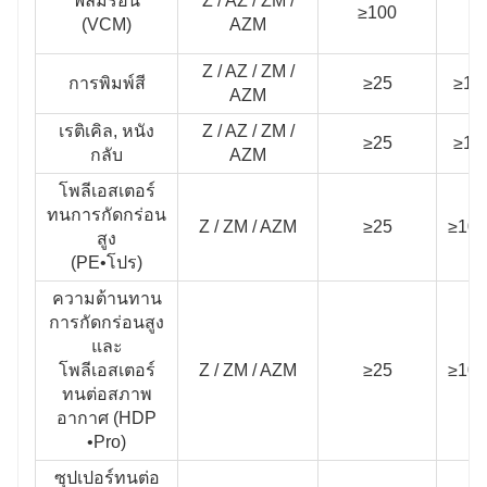
ฟิล์มร้อน
Z / AZ / ZM /
≥100
/
(VCM)
AZM
Z / AZ / ZM /
การพิมพ์สี
≥25
≥10
AZM
เรติเคิล, หนัง
Z / AZ / ZM /
≥25
≥10
กลับ
AZM
โพลีเอสเตอร์
ทนการกัดกร่อน
Z / ZM / AZM
≥25
≥100
สูง
(PE•โปร)
ความต้านทาน
การกัดกร่อนสูง
และ
โพลีเอสเตอร์
Z / ZM / AZM
≥25
≥100
ทนต่อสภาพ
อากาศ (HDP
•Pro)
ซุปเปอร์ทนต่อ