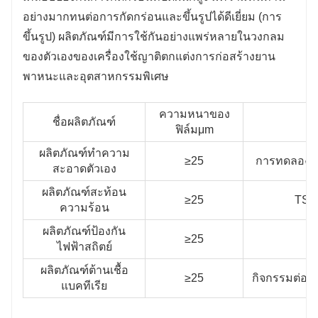
อย่างมากทนต่อการกัดกร่อนและขึ้นรูปได้ดีเยี่ยม (การ
ขึ้นรูป) ผลิตภัณฑ์มีการใช้กันอย่างแพร่หลายในวงกลม
ของตัวเองของเครื่องใช้ญาติตกแต่งการก่อสร้างยาน
พาหนะและอุตสาหกรรมพิเศษ
ความหนาของ
ชื่อผลิตภัณฑ์
ฟิล์มμm
ผลิตภัณฑ์ทําความ
≥25
การทดลองคา
สะอาดตัวเอง
ผลิตภัณฑ์สะท้อน
≥25
TSR≥
ความร้อน
ผลิตภัณฑ์ป้องกัน
≥25
ค
ไฟฟ้าสถิตย์
ผลิตภัณฑ์ต้านเชื้อ
≥25
กิจกรรมต่อต้
แบคทีเรีย