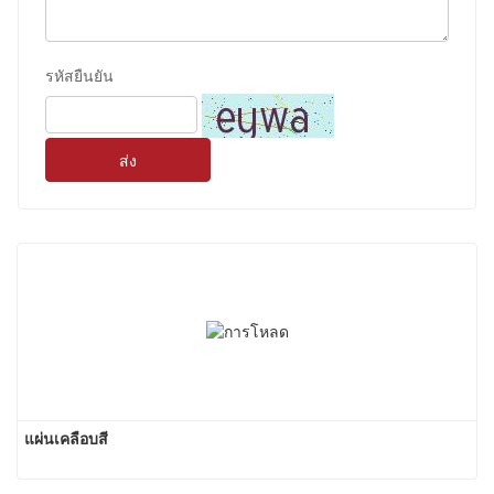
รหัสยืนยัน
ส่ง
แผ่นเคลือบสี