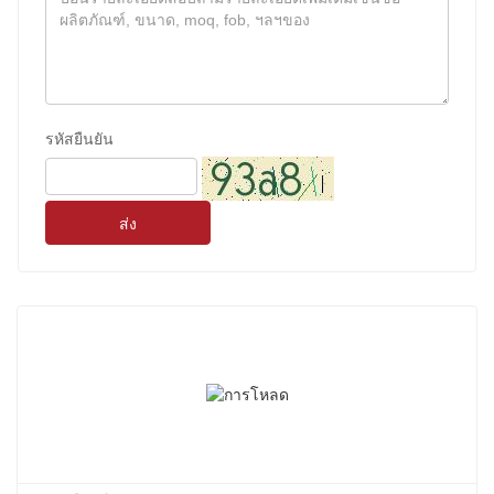
รหัสยืนยัน
ส่ง