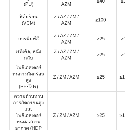
≥40
≥10
(PU)
AZM
ฟิล์มร้อน
Z / AZ / ZM /
≥100
/
(VCM)
AZM
Z / AZ / ZM /
การพิมพ์สี
≥25
≥10
AZM
เรติเคิล, หนัง
Z / AZ / ZM /
≥25
≥10
กลับ
AZM
โพลีเอสเตอร์
ทนการกัดกร่อน
Z / ZM / AZM
≥25
≥100
สูง
(PE•โปร)
ความต้านทาน
การกัดกร่อนสูง
และ
โพลีเอสเตอร์
Z / ZM / AZM
≥25
≥100
ทนต่อสภาพ
อากาศ (HDP