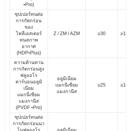
•Pro)
ซุปเปอร์ทนต่อ
การกัดกร่อน
ของ
โพลีเอสเตอร์
Z / ZM / AZM
≥30
≥100
ทนสภาพ
อากาศ
(HDP•Plus)
ความต้านทาน
การกัดกร่อนสูง
ฟลูออโร
อลูมิเนียม
คาร์บอนอลูมิ
แมกนีเซียม
≥25
≥100
เนียม
แมงกานีส
แมกนีเซียม
แมงกานีส
(PVDF •Pro)
ซุปเปอร์ทนต่อ
การกัดกร่อนนา
โนฟลูออโร
อลูมิเนียม