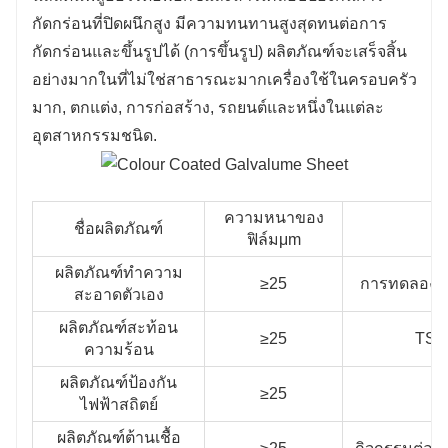
กัดกร่อนที่ปิดผนึกสูง มีความทนทานสูงสุดทนต่อการ
กัดกร่อนและขึ้นรูปได้ (การขึ้นรูป) ผลิตภัณฑ์จะเสร็จสิ้น
อย่างมากในที่ไม่ใช่สาธารณะมากเครื่องใช้ในครอบครัว
มาก, ตกแต่ง, การก่อสร้าง, รถยนต์และหนึ่งในแต่ละ
อุตสาหกรรมชนิด.
ความหนาของ
ชื่อผลิตภัณฑ์
ฟิล์มμm
ผลิตภัณฑ์ทําความ
≥25
การทดลองคา
สะอาดตัวเอง
ผลิตภัณฑ์สะท้อน
≥25
TSR≥
ความร้อน
ผลิตภัณฑ์ป้องกัน
≥25
ค
ไฟฟ้าสถิตย์
ผลิตภัณฑ์ต้านเชื้อ