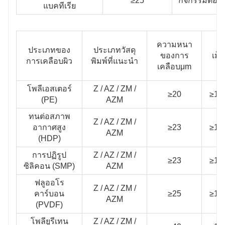
≥25
กิจกรรมต่อต้
แบคทีเรีย
ความหนา
ประเภทของ
ประเภทวัสดุ
ของการ
เม็ก
การเคลือบผิว
พิมพ์ที่แนะนํา
เคลือบμm
โพลีเอสเตอร์
Z / AZ / ZM /
≥20
≥10
(PE)
AZM
ทนต่อสภาพ
Z / AZ / ZM /
อากาศสูง
≥23
≥10
AZM
(HDP)
การปฏิรูป
Z / AZ / ZM /
≥23
≥10
ซิลิคอน (SMP)
AZM
ฟลูออโร
Z / AZ / ZM /
คาร์บอน
≥25
≥10
AZM
(PVDF)
โพลียูรีเทน
Z / AZ / ZM /