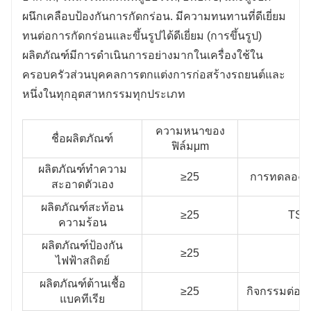
ผนึกเคลือบป้องกันการกัดกร่อน. มีความทนทานที่ดีเยี่ยม
ทนต่อการกัดกร่อนและขึ้นรูปได้ดีเยี่ยม (การขึ้นรูป)
ผลิตภัณฑ์มีการดําเนินการอย่างมากในเครื่องใช้ใน
ครอบครัวส่วนบุคคลการตกแต่งการก่อสร้างรถยนต์และ
หนึ่งในทุกอุตสาหกรรมทุกประเภท
ความหนาของ
ชื่อผลิตภัณฑ์
ฟิล์มμm
ผลิตภัณฑ์ทําความ
≥25
การทดลองคา
สะอาดตัวเอง
ผลิตภัณฑ์สะท้อน
≥25
TSR≥
ความร้อน
ผลิตภัณฑ์ป้องกัน
≥25
ค
ไฟฟ้าสถิตย์
ผลิตภัณฑ์ต้านเชื้อ
≥25
กิจกรรมต่อต้
แบคทีเรีย