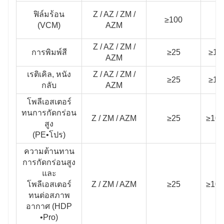
ฟิล์มร้อน
Z / AZ / ZM /
≥100
/
(VCM)
AZM
Z / AZ / ZM /
การพิมพ์สี
≥25
≥10
AZM
เรติเคิล, หนัง
Z / AZ / ZM /
≥25
≥10
กลับ
AZM
โพลีเอสเตอร์
ทนการกัดกร่อน
Z / ZM / AZM
≥25
≥100
สูง
(PE•โปร)
ความต้านทาน
การกัดกร่อนสูง
และ
โพลีเอสเตอร์
Z / ZM / AZM
≥25
≥100
ทนต่อสภาพ
อากาศ (HDP
•Pro)