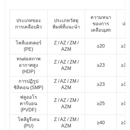
ความหนา
ประเภทของ
ประเภทวัสดุ
ของการ
เม็ก
การเคลือบผิว
พิมพ์ที่แนะนํา
เคลือบμm
โพลีเอสเตอร์
Z / AZ / ZM /
≥20
≥10
(PE)
AZM
ทนต่อสภาพ
Z / AZ / ZM /
อากาศสูง
≥23
≥10
AZM
(HDP)
การปฏิรูป
Z / AZ / ZM /
≥23
≥10
ซิลิคอน (SMP)
AZM
ฟลูออโร
Z / AZ / ZM /
คาร์บอน
≥25
≥10
AZM
(PVDF)
โพลียูรีเทน
Z / AZ / ZM /
≥40
≥10
(PU)
AZM