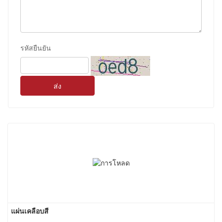
รหัสยืนยัน
ส่ง
แผ่นเคลือบสี