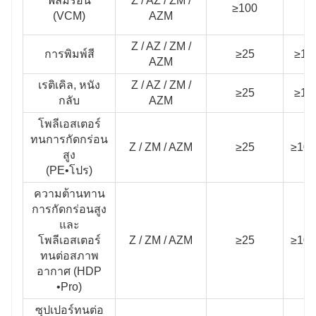
ฟิล์มร้อน
Z / AZ / ZM /
≥100
/
(VCM)
AZM
Z / AZ / ZM /
การพิมพ์สี
≥25
≥10
AZM
เรติเคิล, หนัง
Z / AZ / ZM /
≥25
≥10
กลับ
AZM
โพลีเอสเตอร์
ทนการกัดกร่อน
Z / ZM / AZM
≥25
≥100
สูง
(PE•โปร)
ความต้านทาน
การกัดกร่อนสูง
และ
โพลีเอสเตอร์
Z / ZM / AZM
≥25
≥100
ทนต่อสภาพ
อากาศ (HDP
•Pro)
ซุปเปอร์ทนต่อ