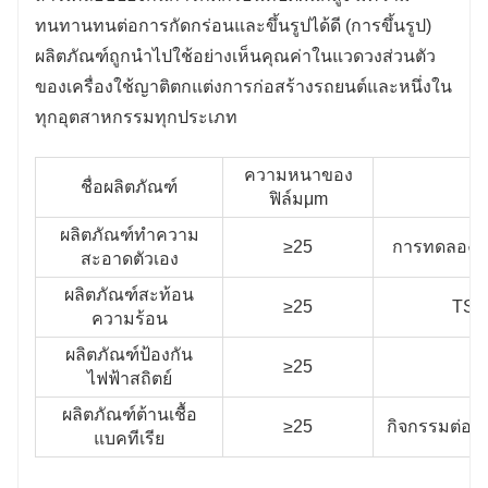
ทนทานทนต่อการกัดกร่อนและขึ้นรูปได้ดี (การขึ้นรูป)
ผลิตภัณฑ์ถูกนําไปใช้อย่างเห็นคุณค่าในแวดวงส่วนตัว
ของเครื่องใช้ญาติตกแต่งการก่อสร้างรถยนต์และหนึ่งใน
ทุกอุตสาหกรรมทุกประเภท
ความหนาของ
ชื่อผลิตภัณฑ์
ฟิล์มμm
ผลิตภัณฑ์ทําความ
≥25
การทดลองคา
สะอาดตัวเอง
ผลิตภัณฑ์สะท้อน
≥25
TSR≥
ความร้อน
ผลิตภัณฑ์ป้องกัน
≥25
ค
ไฟฟ้าสถิตย์
ผลิตภัณฑ์ต้านเชื้อ
≥25
กิจกรรมต่อต้
แบคทีเรีย