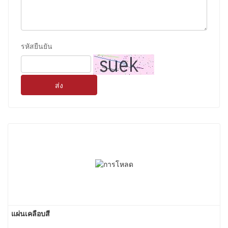
รหัสยืนยัน
ส่ง
แผ่นเคลือบสี