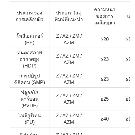
ความหนา
ประเภทของ
ประเภทวัสดุ
ของการ
เม็ก
การเคลือบผิว
พิมพ์ที่แนะนํา
เคลือบμm
โพลีเอสเตอร์
Z / AZ / ZM /
≥20
≥10
(PE)
AZM
ทนต่อสภาพ
Z / AZ / ZM /
อากาศสูง
≥23
≥10
AZM
(HDP)
การปฏิรูป
Z / AZ / ZM /
≥23
≥10
ซิลิคอน (SMP)
AZM
ฟลูออโร
Z / AZ / ZM /
คาร์บอน
≥25
≥10
AZM
(PVDF)
โพลียูรีเทน
Z / AZ / ZM /
≥40
≥10
(PU)
AZM