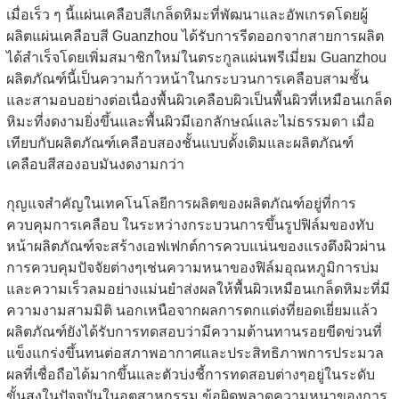
เมื่อเร็ว ๆ นี้แผ่นเคลือบสีเกล็ดหิมะที่พัฒนาและอัพเกรดโดยผู้
ผลิตแผ่นเคลือบสี Guanzhou ได้รับการรีดออกจากสายการผลิต
ได้สําเร็จโดยเพิ่มสมาชิกใหม่ในตระกูลแผ่นพรีเมี่ยม Guanzhou
ผลิตภัณฑ์นี้เป็นความก้าวหน้าในกระบวนการเคลือบสามชั้น
และสามอบอย่างต่อเนื่องพื้นผิวเคลือบผิวเป็นพื้นผิวที่เหมือนเกล็ด
หิมะที่งดงามยิ่งขึ้นและพื้นผิวมีเอกลักษณ์และไม่ธรรมดา เมื่อ
เทียบกับผลิตภัณฑ์เคลือบสองชั้นแบบดั้งเดิมและผลิตภัณฑ์
เคลือบสีสองอบมันงดงามกว่า
กุญแจสําคัญในเทคโนโลยีการผลิตของผลิตภัณฑ์อยู่ที่การ
ควบคุมการเคลือบ ในระหว่างกระบวนการขึ้นรูปฟิล์มของทับ
หน้าผลิตภัณฑ์จะสร้างเอฟเฟกต์การควบแน่นของแรงตึงผิวผ่าน
การควบคุมปัจจัยต่างๆเช่นความหนาของฟิล์มอุณหภูมิการบ่ม
และความเร็วลมอย่างแม่นยําส่งผลให้พื้นผิวเหมือนเกล็ดหิมะที่มี
ความงามสามมิติ นอกเหนือจากผลการตกแต่งที่ยอดเยี่ยมแล้ว
ผลิตภัณฑ์ยังได้รับการทดสอบว่ามีความต้านทานรอยขีดข่วนที่
แข็งแกร่งขึ้นทนต่อสภาพอากาศและประสิทธิภาพการประมวล
ผลที่เชื่อถือได้มากขึ้นและตัวบ่งชี้การทดสอบต่างๆอยู่ในระดับ
ขั้นสูงในปัจจุบันในอุตสาหกรรม ข้อผิดพลาดความหนาของการ