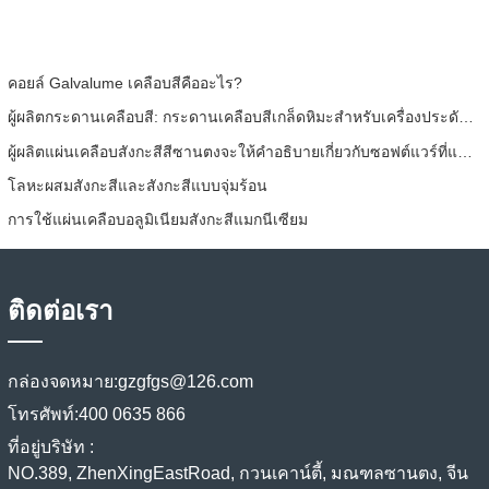
คอยล์ Galvalume เคลือบสีคืออะไร?
ผู้ผลิตกระดานเคลือบสี: กระดานเคลือบสีเกล็ดหิมะสำหรับเครื่องประดับรีดออกจากสายการผลิตอย่างถูกต้อง
ผู้ผลิตแผ่นเคลือบสังกะสีสีซานตงจะให้คำอธิบายเกี่ยวกับซอฟต์แวร์ที่แตกต่างกันไปสำหรับคุณ
โลหะผสมสังกะสีและสังกะสีแบบจุ่มร้อน
การใช้แผ่นเคลือบอลูมิเนียมสังกะสีแมกนีเซียม
ติดต่อเรา
กล่องจดหมาย:
gzgfgs@126.com
โทรศัพท์:
400 0635 866
ที่อยู่บริษัท :
NO.389, ZhenXingEastRoad, กวนเคาน์ตี้, มณฑลซานตง, จีน