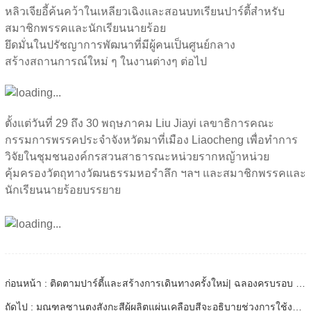
หลิวเจียอี้ค้นคว้าในเหลียวเฉิงและสอนบทเรียนปาร์ตี้สําหรับ
สมาชิกพรรคและนักเรียนนายร้อย
ยึดมั่นในปรัชญาการพัฒนาที่มีผู้คนเป็นศูนย์กลาง
สร้างสถานการณ์ใหม่ ๆ ในงานต่างๆ ต่อไป
ตั้งแต่วันที่ 29 ถึง 30 พฤษภาคม Liu Jiayi เลขาธิการคณะ
กรรมการพรรคประจําจังหวัดมาที่เมือง Liaocheng เพื่อทําการ
วิจัยในชุมชนองค์กรสวนสาธารณะหน่วยรากหญ้าหน่วย
คุ้มครองวัตถุทางวัฒนธรรมหอรําลึก ฯลฯ และสมาชิกพรรคและ
นักเรียนนายร้อยบรรยาย
ก่อนหน้า : ติดตามปาร์ตี้และสร้างการเดินทางครั้งใหม่| ฉลองครบรอบ 100 ปีของการก่อตั้งพรรคคอมมิวนิสต์จีนอย่างอบอุ่น!
ถัดไป : มณฑลซานตงสังกะสีผู้ผลิตแผ่นเคลือบสีจะอธิบายช่วงการใช้งานให้คุณ