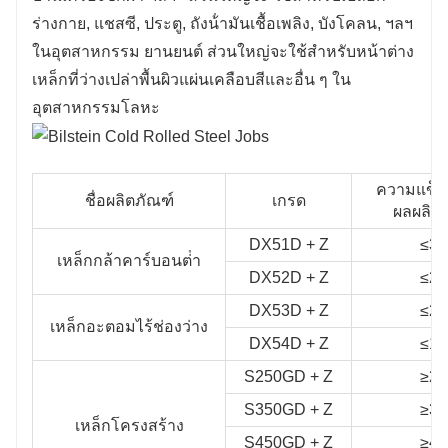
ร่างกาย, แชสซี, ประตู, ถังน้ํามันเชื้อเพลิง, บังโคลน, ฯลฯ
ในอุตสาหกรรม ยานยนต์ ส่วนใหญ่จะใช้สําหรับหน้าต่าง
เหล็กที่ว่างเปล่าพื้นผิวแผ่นเคลือบสีและอื่น ๆ ใน
อุตสาหกรรมโลหะ
ความแข็ง
ชื่อผลิตภัณฑ์
เกรด
ผลผลิต 
DX51D + Z
≤36
เหล็กกล้าคาร์บอนต่ํา
DX52D + Z
≤26
DX53D + Z
≤20
เหล็กอะตอมไร้ช่องว่าง
DX54D + Z
≤18
S250GD + Z
≥25
S350GD + Z
≥35
เหล็กโครงสร้าง
S450GD + Z
≥45