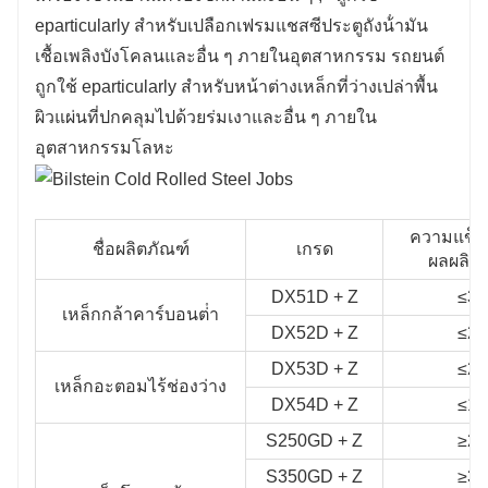
eparticularly สําหรับเปลือกเฟรมแชสซีประตูถังน้ํามัน
เชื้อเพลิงบังโคลนและอื่น ๆ ภายในอุตสาหกรรม รถยนต์
ถูกใช้ eparticularly สําหรับหน้าต่างเหล็กที่ว่างเปล่าพื้น
ผิวแผ่นที่ปกคลุมไปด้วยร่มเงาและอื่น ๆ ภายใน
อุตสาหกรรมโลหะ
ความแข็ง
ชื่อผลิตภัณฑ์
เกรด
ผลผลิต 
DX51D + Z
≤36
เหล็กกล้าคาร์บอนต่ํา
DX52D + Z
≤26
DX53D + Z
≤20
เหล็กอะตอมไร้ช่องว่าง
DX54D + Z
≤18
S250GD + Z
≥25
S350GD + Z
≥35